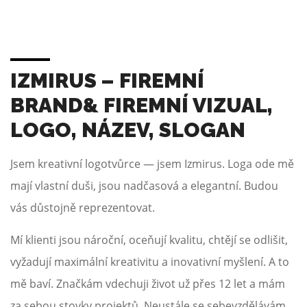
IZMIRUS – FIREMNÍ
BRAND& FIREMNÍ VIZUAL,
LOGO, NÁZEV, SLOGAN
Jsem
kreativní logotvůrce
— jsem
Izmirus.
Loga ode mě
mají vlastní duši, jsou nadčasová a elegantní. Budou
vás důstojně reprezentovat.
Mí klienti jsou nároční, oceňují kvalitu, chtějí se odlišit,
vyžadují maximální kreativitu a inovativní myšlení. A to
mě baví. Značkám vdechuji život už
přes 12 let
a mám
za sebou
stovky projektů.
Neustále se sebevzdělávám,